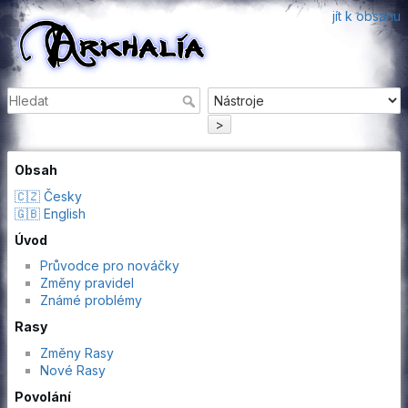
jít k obsahu
>
Obsah
🇨🇿 Česky
🇬🇧 English
Úvod
Průvodce pro nováčky
Změny pravidel
Známé problémy
Rasy
Změny Rasy
Nové Rasy
Povolání