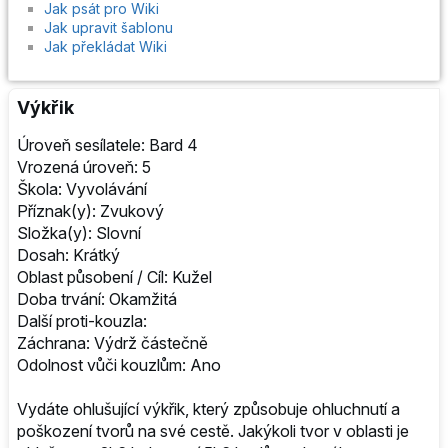
Jak psát pro Wiki
Jak upravit šablonu
Jak překládat Wiki
Výkřik
Úroveň sesílatele: Bard 4
Vrozená úroveň: 5
Škola: Vyvolávání
Příznak(y): Zvukový
Složka(y): Slovní
Dosah: Krátký
Oblast působení / Cíl: Kužel
Doba trvání: Okamžitá
Další proti-kouzla:
Záchrana: Výdrž částečně
Odolnost vůči kouzlům: Ano
Vydáte ohlušující výkřik, který způsobuje ohluchnutí a
poškození tvorů na své cestě. Jakýkoli tvor v oblasti je