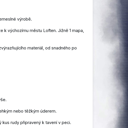
řemeslné výrobě.
íže k výchozímu městu Loften. Jižně 1 mapa,
zvýrazňujícího materiál, od snadného po
ýše.
it lehkým nebo těžkým úderem.
 kus rudy připravený k tavení v peci.