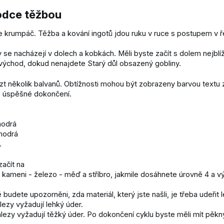
odce těžbou
 krumpáč. Těžba a kování ingotů jdou ruku v ruce s postupem v 
y se nacházejí v dolech a kobkách. Měli byste začít s dolem nejbl
východ, dokud nenajdete Starý důl obsazený gobliny.
zt několik balvanů. Obtížnosti mohou být zobrazeny barvou textu 
o úspěšné dokončení.
modrá
modrá
.
ačít na
kameni - železo - měď a stříbro, jakmile dosáhnete úrovně 4 a v
ě budete upozorněni, zda materiál, který jste našli, je třeba udeř
lezy vyžadují lehký úder.
lezy vyžadují těžký úder. Po dokončení cyklu byste měli mít pěkný