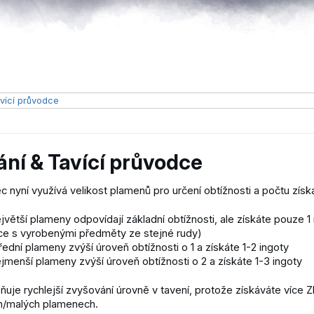
vící průvodce
ní & Tavící průvodce
ec nyní využívá velikost plamenů pro určení obtížnosti a počtu získ
jvětší plameny odpovídají základní obtížnosti, ale získáte pouze 
ce s vyrobenými předměty ze stejné rudy)
řední plameny zvýší úroveň obtížnosti o 1 a získáte 1-2 ingoty
jmenší plameny zvýší úroveň obtížnosti o 2 a získáte 1-3 ingoty
uje rychlejší zvyšování úrovně v tavení, protože získáváte více Z
ch/malých plamenech.