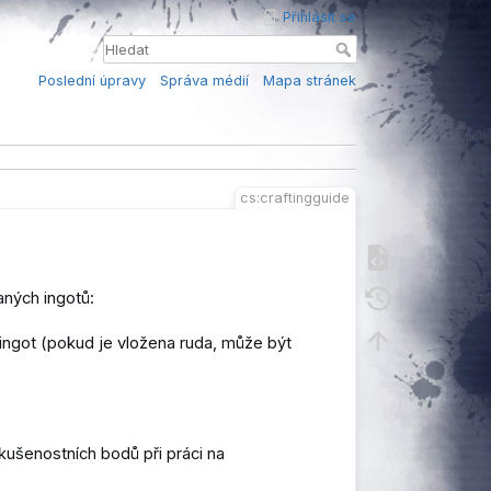
Přihlásit se
Poslední úpravy
Správa médií
Mapa stránek
cs:craftingguide
aných ingotů:
1 ingot (pokud je vložena ruda, může být
kušenostních bodů při práci na