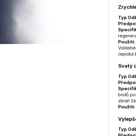
Zrychlen
Typ Odb
Předpo
Specifi
regenerac
Použití:
Voliteln
(epická 
Svatý 
Typ Odb
Předpo
Specifi
bodů poš
zbraň žá
Použití:
Vylepše
Typ Odb
Předpo