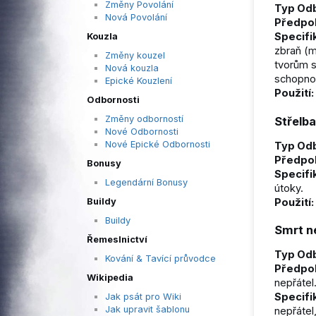
Změny Povolání
Typ Odb
Nová Povolání
Předpo
Specifi
Kouzla
zbraň (m
Změny kouzel
tvorům 
Nová kouzla
schopno
Epické Kouzlení
Použití:
Odbornosti
Změny odborností
Střelba
Nové Odbornosti
Nové Epické Odbornosti
Typ Odb
Předpo
Bonusy
Specifi
Legendární Bonusy
útoky.
Použití:
Buildy
Buildy
Smrt n
Řemeslnictví
Typ Odb
Kování & Tavící průvodce
Předpo
Wikipedia
nepřátel
Specifi
Jak psát pro Wiki
Jak upravit šablonu
nepřátel