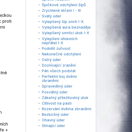
Špičkové odchýlení šípů
Zrychlené léčení I - III
hickou
Svatý úder
 proti
Vylepšený šíp smrti I-X
ými
Vylepšená aura beznaděje
Vylepšený smrtící útok I-X
Vylepšení úhlavních
nepřátel I-X
Podnítit zuřivost
Nekonečné odchýlení
Ostrý úder
Doznívající zranění
Pán všech podstat
stné
Perfektní boj dvěmi
zbraněmi
Spravedlivý úder
Posvátný úder
Zákeřný příležitostný útok
Citlivost na pasti
Rozervání dvěma zbraněmi
h
Bezbožný úder
Ohavný úder
ních
Stínající úder
ře +