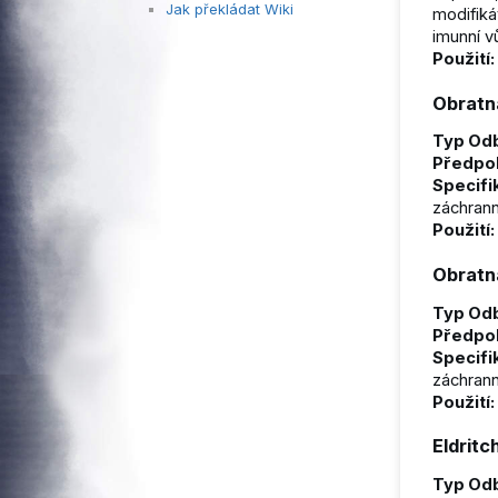
Jak překládat Wiki
modifiká
imunní v
Použití:
Obratn
Typ Odb
Předpo
Specifi
záchrann
Použití:
Obratn
Typ Odb
Předpo
Specifi
záchrann
Použití:
Eldritc
Typ Odb