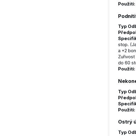
Použití:
Podníti
Typ Odb
Předpo
Specifi
stop. (J
a +2 bon
Zuřivost
do 60 st
Použití:
Nekone
Typ Odb
Předpo
Specifi
Použití:
Ostrý 
Typ Odb