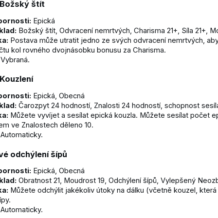
Božský štít
ornosti:
Epická
klad:
Božský štít, Odvracení nemrtvých, Charisma 21+, Síla 21+, M
ka:
Postava může utratit jedno ze svých odvracení nemrtvých, aby
čtu kol rovného dvojnásobku bonusu za Charisma.
Vybraná.
 Kouzlení
ornosti:
Epická, Obecná
klad:
Čarozpyt 24 hodností, Znalosti 24 hodností, schopnost sesí
ka:
Můžete vyvíjet a sesílat epická kouzla. Můžete sesílat počet e
em ve Znalostech děleno 10.
Automaticky.
vé odchýlení šípů
ornosti:
Epická, Obecná
klad:
Obratnost 21, Moudrost 19, Odchýlení šípů, Vylepšený Neozb
ka:
Můžete odchýlit jakékoliv útoky na dálku (včetně kouzel, která
ípy.
Automaticky.