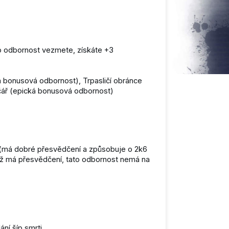
to odbornost vezmete, získáte +3
ká bonusová odbornost), Trpasličí obránce
čář (epická bonusová odbornost)
ň (má dobré přesvědčení a způsobuje o 2k6
iž má přesvědčení, tato odbornost nemá na
ní šíp smrti.