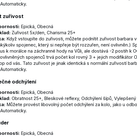
Automaticky.
t zuřivost
ornosti:
Epická, Obecná
klad:
Zuřivost 5x/den, Charisma 25+
ka:
Když vstoupíte do zuřivosti, můžete podnítit zuřivost barbara
akýkoliv spojenec, který si nepřeje být rozzuřen, není ovlivněn.) 
us k morálce na záchranné hody na Vůli, ale dostává -2 postih k O
 ovlivněných spojenců trvá počet kol rovný 3 + jejich modifikátor O
op od vás. Tato zuřivost je jinak identická s normální zuřivostí bar
Automaticky.
čné odchýlení
ornosti:
Epická, Obecná
klad:
Obratnost 25+, Bleskové reflexy, Odchýlení šípů, Vylepšený
ka:
Můžete provést libovolný počet odchýlení za kolo, jako u odbo
Automaticky.
úder
ornosti:
Epická, Obecná