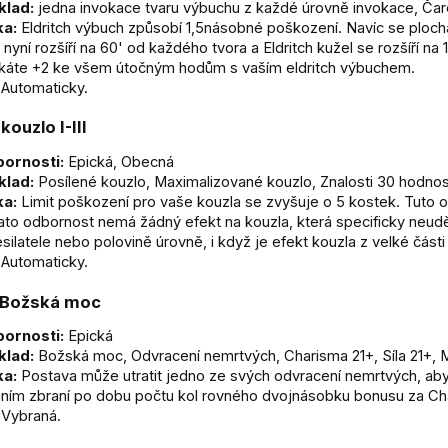
klad:
jedna invokace tvaru výbuchu z každé úrovně invokace, Čar
ka:
Eldritch výbuch způsobí 1,5násobné poškození. Navíc se plocha
nyní rozšíří na 60' od každého tvora a Eldritch kužel se rozšíří na 1
skáte +2 ke všem útočným hodům s vaším eldritch výbuchem.
Automaticky.
ouzlo I-III
ornosti:
Epická, Obecná
klad:
Posílené kouzlo, Maximalizované kouzlo, Znalosti 30 hodnos
ka:
Limit poškození pro vaše kouzla se zvyšuje o 5 kostek. Tuto odb
 Tato odbornost nemá žádný efekt na kouzla, která specificky neudě
esilatele nebo polovině úrovně, i když je efekt kouzla z velké části 
Automaticky.
 Božská moc
ornosti:
Epická
klad:
Božská moc, Odvracení nemrtvých, Charisma 21+, Síla 21+, 
ka:
Postava může utratit jedno ze svých odvracení nemrtvých, ab
ním zbraní po dobu počtu kol rovného dvojnásobku bonusu za Ch
Vybraná.