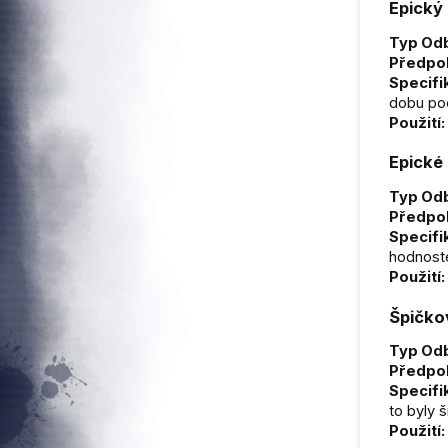
Epický 
Typ Odb
Předpo
Specifi
dobu po
Použití:
Epické
Typ Odb
Předpo
Specifi
hodnost
Použití:
Špičko
Typ Odb
Předpo
Specifi
to byly š
Použití: