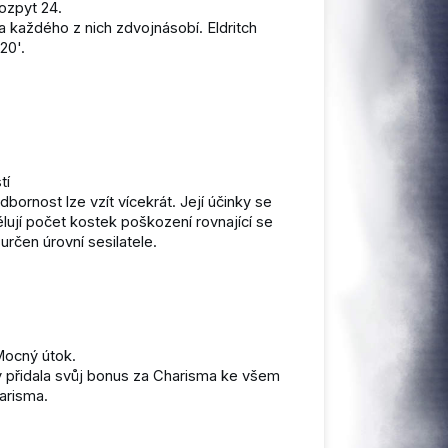
ozpyt 24.
 každého z nich zdvojnásobí. Eldritch
20'.
tí
ornost lze vzít vícekrát. Její účinky se
lují počet kostek poškození rovnající se
určen úrovní sesilatele.
Mocný útok.
y přidala svůj bonus za Charisma ke všem
arisma.