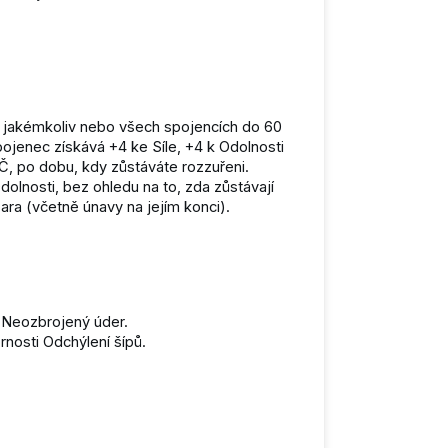
 v jakémkoliv nebo všech spojencích do 60
Spojenec získává +4 ke Síle, +4 k Odolnosti
Č, po dobu, kdy zůstáváte rozzuřeni.
dolnosti, bez ohledu na to, zda zůstávají
bara (včetně únavy na jejím konci).
 Neozbrojený úder.
rnosti Odchýlení šípů.