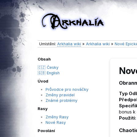
Umístění:
Arkhalia wiki
»
Arkhalia wiki
»
Nové Epick
Obsah
🇨🇿 Česky
Nov
🇬🇧 English
Úvod
Obrann
Průvodce pro nováčky
Typ Odb
Změny pravidel
Předpo
Známé problémy
Specifi
Rasy
bonus k 
Změny Rasy
Použití:
Nové Rasy
Chaoti
Povolání