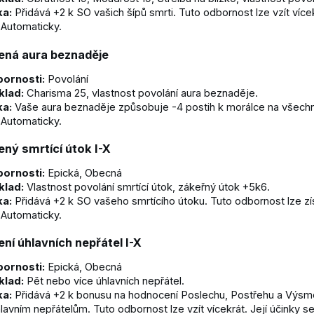
ka:
Přidává +2 k SO vašich šípů smrti. Tuto odbornost lze vzít vícekr
Automaticky.
ená aura beznaděje
ornosti:
Povolání
klad:
Charisma 25, vlastnost povolání aura beznaděje.
ka:
Vaše aura beznaděje způsobuje -4 postih k morálce na všech
Automaticky.
ný smrtící útok I-X
ornosti:
Epická, Obecná
klad:
Vlastnost povolání smrtící útok, zákeřný útok +5k6.
ka:
Přidává +2 k SO vašeho smrtícího útoku. Tuto odbornost lze získa
Automaticky.
ní úhlavních nepřátel I-X
ornosti:
Epická, Obecná
klad:
Pět nebo více úhlavních nepřátel.
ka:
Přidává +2 k bonusu na hodnocení Poslechu, Postřehu a Výsm
lavním nepřátelům. Tuto odbornost lze vzít vícekrát. Její účinky se 