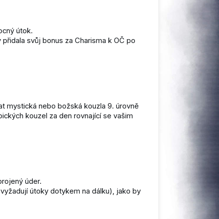
ocný útok.
 přidala svůj bonus za Charisma k OČ po
lat mystická nebo božská kouzla 9. úrovně
pických kouzel za den rovnající se vašim
rojený úder.
 vyžadují útoky dotykem na dálku), jako by