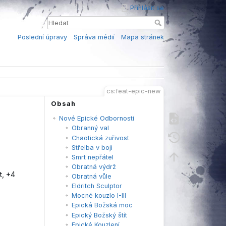
Přihlásit se
Poslední úpravy
Správa médií
Mapa stránek
cs:feat-epic-new
Obsah
Nové Epické Odbornosti
Obranný val
Chaotická zuřivost
Střelba v boji
Smrt nepřátel
Obratná výdrž
t, +4
Obratná vůle
Eldritch Sculptor
Mocné kouzlo I-III
Epická Božská moc
Epický Božský štít
Epické Kouzlení