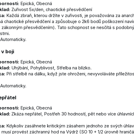
ornosti:
Epická, Obecná
klad:
Zuřivost 5x/den, chaotické přesvědčení
ka:
Každá zbraň, kterou držíte v zuřivosti, je považována za anarc
á chaotické přesvědčení a způsobuje o 2k6 bodů poškození navíc
s zákonným přesvědčením). Tato schopnost se nesčítá s podobn
stmi.
Automaticky.
 v boji
ornosti:
Epická, Obecná
klad:
Uhýbání, Pohyblivost, Střelba na blízko.
ka:
Při střelbě na dálku, když jste ohroženi, nevyvoláváte příležito
Automaticky.
epřátel
ornosti:
Epická, Obecná
klad:
Zkáza nepřátel, Postřeh 30 hodností, pět nebo více úhlavníc
.
ka:
Kdykoliv zasáhnete kritickým zásahem jednoho ze svých úhlav
, musí provést záchranný hod na Výdrž (SO 10 + 1/2 úrovně hraničá