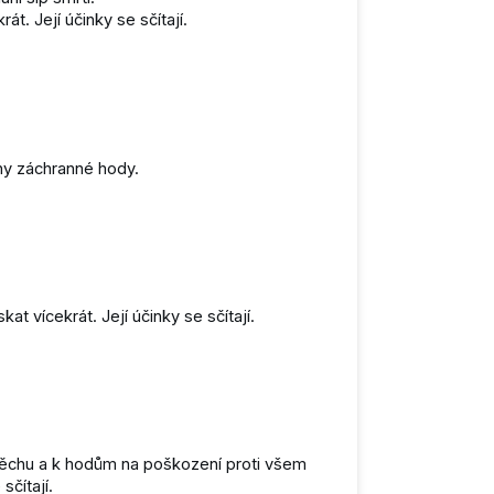
át. Její účinky se sčítají.
ny záchranné hody.
t vícekrát. Její účinky se sčítají.
ěchu a k hodům na poškození proti všem
sčítají.