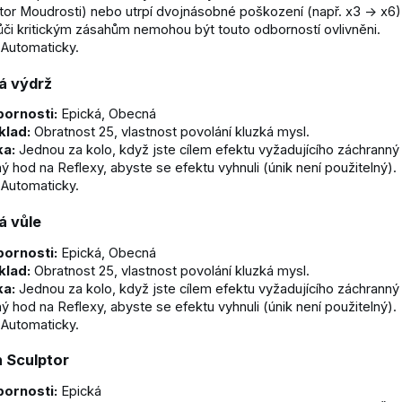
tor Moudrosti) nebo utrpí dvojnásobné poškození (např. x3 → x6)
ůči kritickým zásahům nemohou být touto odborností ovlivněni.
Automaticky.
á výdrž
ornosti:
Epická, Obecná
klad:
Obratnost 25, vlastnost povolání kluzká mysl.
ka:
Jednou za kolo, když jste cílem efektu vyžadujícího záchrann
ý hod na Reflexy, abyste se efektu vyhnuli (únik není použitelný).
Automaticky.
á vůle
ornosti:
Epická, Obecná
klad:
Obratnost 25, vlastnost povolání kluzká mysl.
ka:
Jednou za kolo, když jste cílem efektu vyžadujícího záchranný
ý hod na Reflexy, abyste se efektu vyhnuli (únik není použitelný).
Automaticky.
h Sculptor
ornosti:
Epická