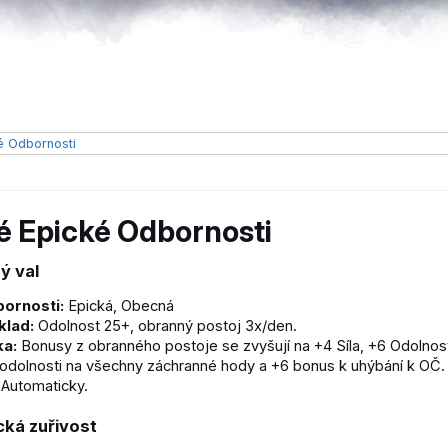
é Odbornosti
é Epické Odbornosti
ý val
ornosti:
Epická, Obecná
klad:
Odolnost 25+, obranný postoj 3x/den.
ka:
Bonusy z obranného postoje se zvyšují na +4 Síla, +6 Odolnos
odolnosti na všechny záchranné hody a +6 bonus k uhýbání k OČ.
Automaticky.
cká zuřivost