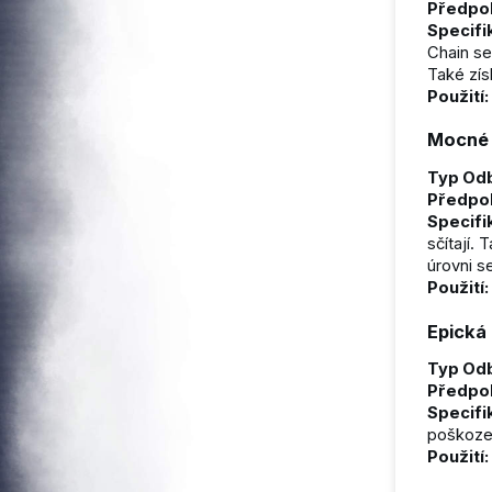
Předpo
Specifi
Chain se 
Také zí
Použití:
Mocné k
Typ Odb
Předpo
Specifi
sčítají.
úrovni s
Použití:
Epická
Typ Odb
Předpo
Specifi
poškoze
Použití: