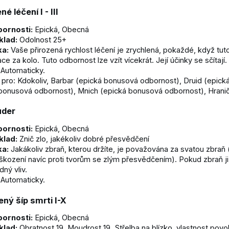
é léčení I - III
ornosti:
Epická, Obecná
klad:
Odolnost 25+
ka:
Vaše přirozená rychlost léčení je zrychlená, pokaždé, když tu
e za kolo. Tuto odbornost lze vzít vícekrát. Její účinky se sčítají.
Automaticky.
é pro: Kdokoliv, Barbar (epická bonusová odbornost), Druid (epic
bonusová odbornost), Mnich (epická bonusová odbornost), Hrani
úder
ornosti:
Epická, Obecná
klad:
Znič zlo, jakékoliv dobré přesvědčení
ka:
Jakákoliv zbraň, kterou držíte, je považována za svatou zbra
kození navíc proti tvorům se zlým přesvědčením). Pokud zbraň j
dný vliv.
Automaticky.
ný šíp smrti I-X
ornosti:
Epická, Obecná
klad:
Obratnost 19, Moudrost 19, Střelba na blízko, vlastnost povolá