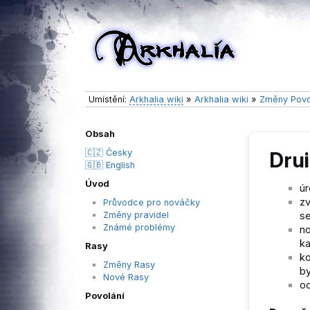
Umístění:
Arkhalia wiki
»
Arkhalia wiki
»
Změny Povo
Obsah
🇨🇿 Česky
Drui
🇬🇧 English
Úvod
úr
zv
Průvodce pro nováčky
Změny pravidel
se
Známé problémy
no
ka
Rasy
ko
Změny Rasy
by
Nové Rasy
od
Povolání