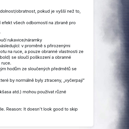
olnost/obratnost, pokud je vyšší než to,
 efekt všech odborností na zbraně pro
“
loučí rukavice/náramky
následující: v proměně s přirozenými
lotu na ruce, a pouze obranné vlastnosti ze
obold) se sloučí poškození a obranné
 ruce.
nným hodům ze sloučených předmětů se
které by normálně byly ztraceny, „vyčerpají“
kšasa atd.) mohou používat různé
itle. Reason: It doesn't look good to skip