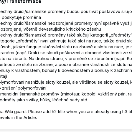
ny/Transformace
echny druidí/šamanské proměny budou používat postavovu sílu/od
o poskytuje proměna
echny druidí/šamanské neozbrojené proměny nyní správně využijí
ozbrojené, včetně devastujícího kritického zásahu
echny druidí/šamanské proměny také slučují kategorii „předměty
tegorie „předměty“ nyní zahrnuje také slot na ruce, takže druid s
ůsob, jakým funguje slučování slotu na zbraně a slotu na ruce, je 
raněmi (např. Drak) se sloučí poškození a obranné vlastnosti ze s
otu na zbraně. Na druhou stranu, v proměně se zbraněmi (např. K
astnosti ze slotu na zbraně, a pouze obranné vlastnosti ze slotu na
onusy k vlastnostem, bonusy k dovednostem a bonusy k záchra
ítají
lymorfování nesnižuje sloty kouzel, ale většinou se sloty kouzel, 
 zrušení polymorfování
manoidní šamanské proměny (minotaur, kobold, vzkříšený pán, ra
edměty jako svitky, hůlky, léčebné sady atd.
alia Wiki guard: Please add h2 title when you are already using h3 t
evels in the Article.