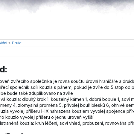
lání
»
Druid:
d:
oveň zvířecího společníka je rovna součtu úrovní hraničáře a druid
ířecí společník sdílí kouzla s pánem; pokud je zvíře do 5 stop od p
be bude také zduplikováno na zvíře
vá kouzla: dlouhý krok 1, kouzelný kámen 1, dobrá bobule 1, soví mo
meny 4, zlomyslná proměna 5, přivolej bouři blesků 6, ohnivé sem
uzla vyvolej příšeru I-IX nahrazena kouzlem vyvolej spojence příro
lo kouzlo vyvolej příšeru o jednu úroveň vyšší
straněná kouzla: kruh léčení, soví vhled, probuzení, rovnováha př