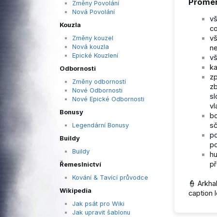
Promě
Změny Povolání
Nová Povolání
vš
Kouzla
c
vš
Změny kouzel
Nová kouzla
ne
Epické Kouzlení
vš
ka
Odbornosti
zp
Změny odborností
zb
Nové Odbornosti
sl
Nové Epické Odbornosti
vl
Bonusy
b
sč
Legendární Bonusy
po
Buildy
po
Buildy
hu
př
Řemeslnictví
Kování & Tavící průvodce
👮‍ Arkh
Wikipedia
caption l
Jak psát pro Wiki
Jak upravit šablonu