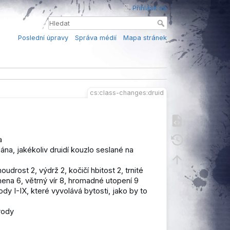
Přihlásit se
Poslední úpravy
Správa médií
Mapa stránek
cs:class-changes:druid
a
ána, jakékoliv druidí kouzlo seslané na
udrost 2, výdrž 2, kočičí hbitost 2, trnité
ena 6, větrný vír 8, hromadné utopení 9
dy I-IX, které vyvolává bytosti, jako by to
írody