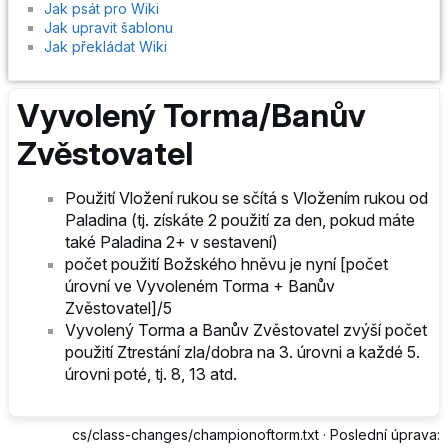
Jak psát pro Wiki
Jak upravit šablonu
Jak překládat Wiki
Vyvolený Torma/Banův
Zvěstovatel
Použití Vložení rukou se sčítá s Vložením rukou od
Paladina (tj. získáte 2 použití za den, pokud máte
také Paladina 2+ v sestavení)
počet použití Božského hněvu je nyní [počet
úrovní ve Vyvoleném Torma + Banův
Zvěstovatel]/5
Vyvolený Torma a Banův Zvěstovatel zvýší počet
použití Ztrestání zla/dobra na 3. úrovni a každé 5.
úrovni poté, tj. 8, 13 atd.
cs/class-changes/championoftorm.txt
· Poslední úprava: