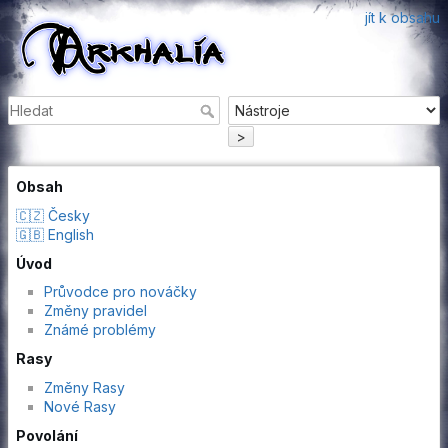
jít k obsahu
>
Obsah
🇨🇿 Česky
🇬🇧 English
Úvod
Průvodce pro nováčky
Změny pravidel
Známé problémy
Rasy
Změny Rasy
Nové Rasy
Povolání